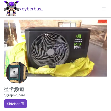
>cyberbus
_
显卡频道
c/graphic_card
Sidebar