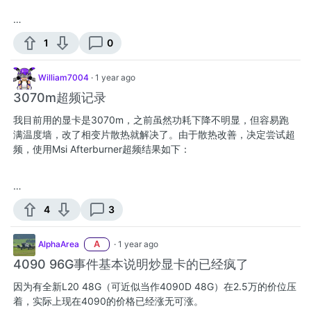
…
1
0
William7004
·
1 year ago
3070m超频记录
我目前用的显卡是3070m，之前虽然功耗下降不明显，但容易跑
满温度墙，改了相变片散热就解决了。由于散热改善，决定尝试超
频，使用Msi Afterburner超频结果如下：
…
4
3
AlphaArea
A
·
1 year ago
4090 96G事件基本说明炒显卡的已经疯了
因为有全新L20 48G（可近似当作4090D 48G）在2.5万的价位压
着，实际上现在4090的价格已经涨无可涨。