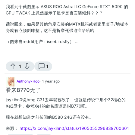
我看到个截图显示 ASUS ROG Astral LC GeForce RTX™ 5090 的
GPU TWEAK 上竟然显示了显卡是否安装倾斜？？？
话说回来，如果是其他角度安装的MATX机箱或者家里桌子/地板本
身就有点倾斜咋整，这不是折磨死强迫症哈哈哈
（图来自reddit用户：iseebirdsfly） …
1
1
Anthony-Hoo
·
1 year ago
看来B770无了
jaykihn0说bmg G31去年就被砍了，也就是传说中那个32核心的
Xe2显卡，参考Xe1的命名应该是叫B770吧。
现在就想知道之前传闻的B580 24G还有没有。
来源：
https://x.com/jaykihn0/status/1905055296839700601