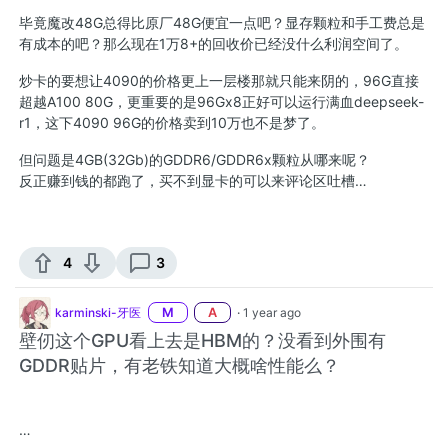
毕竟魔改48G总得比原厂48G便宜一点吧？显存颗粒和手工费总是
有成本的吧？那么现在1万8+的回收价已经没什么利润空间了。
炒卡的要想让4090的价格更上一层楼那就只能来阴的，96G直接
超越A100 80G，更重要的是96Gx8正好可以运行满血deepseek-
r1，这下4090 96G的价格卖到10万也不是梦了。
但问题是4GB(32Gb)的GDDR6/GDDR6x颗粒从哪来呢？
反正赚到钱的都跑了，买不到显卡的可以来评论区吐槽…
4
3
karminski-牙医
M
A
·
1 year ago
壁仞这个GPU看上去是HBM的？没看到外围有
GDDR贴片，有老铁知道大概啥性能么？ ​​​
…