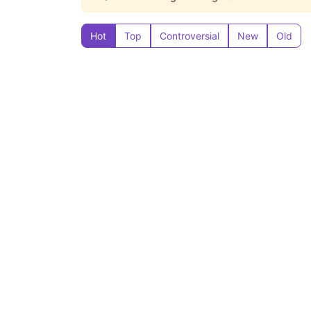
Hot
Top
Controversial
New
Old