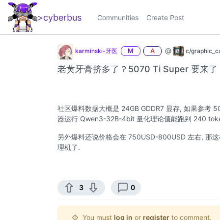
>cyberbus
_
Communities
Create Post
@
karminski-牙医
M
A
c/graphic_c
老黄牙膏挤多了？5070 Ti Super 要来了
社区爆料数据大概是 24GB GDDR7 显存, 如果参考 5080
器运行 Qwen3-32B-4bit 量化理论值能跑到 240 tok
另外爆料还说价格会在 750USD-800USD 左右, 那这
理机了.
3
0
You must
log in
or
register
to comment.