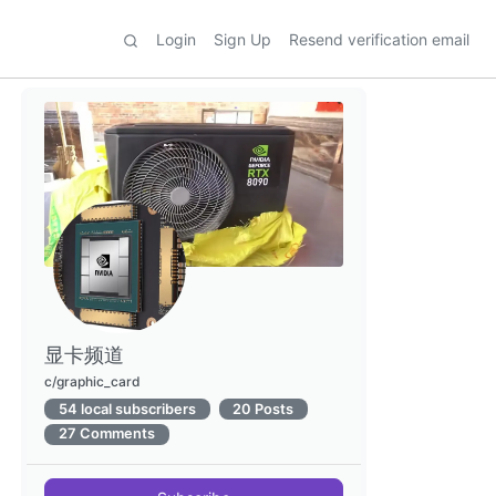
Login
Sign Up
Resend verification email
显卡频道
c/graphic_card
54 local subscribers
20 Posts
27 Comments