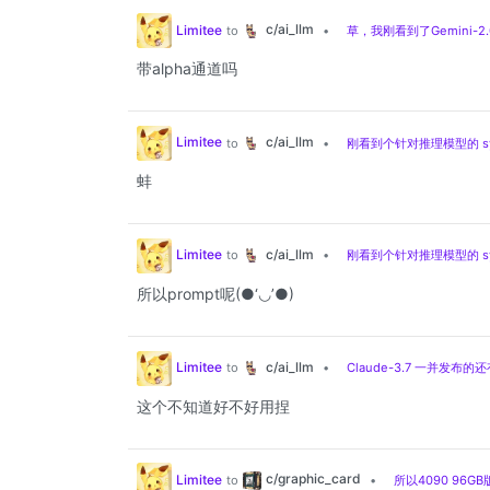
c/ai_llm
Limitee
to
•
草，我刚看到了Gemini-2.
带alpha通道吗
c/ai_llm
Limitee
to
•
刚看到个针对推理模型的 sy
蚌
c/ai_llm
Limitee
to
•
刚看到个针对推理模型的 sy
所以prompt呢(●‘◡’●)
c/ai_llm
Limitee
to
•
Claude-3.7 一并发布的还有
这个不知道好不好用捏
c/graphic_card
Limitee
to
•
所以4090 96G