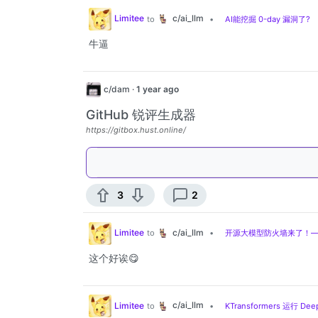
c/ai_llm
Limitee
to
•
AI能挖掘 0-day 漏洞了?
牛逼
c/dam
·
1 year ago
GitHub 锐评生成器
https://gitbox.hust.online/
3
2
c/ai_llm
Limitee
to
•
开源大模型防火墙来了！——Wi
这个好诶😋
c/ai_llm
Limitee
to
•
KTransformers 运行 