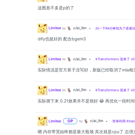
这图差不多是p的了
c/ai_llm
Limitee
to
•
问一下RAG单纯为了搭着玩
dify也挺好的 配合bgem3
c/ai_llm
Limitee
to
•
KTransformers 迎来了 v0
实际情况是官方算子没写好，新版已经取消了mla相关
c/ai_llm
Limitee
to
•
KTransformers 迎来了 v0
实际测下来 0.21效果并不是很好 😂 再优化一段时间
c/ai_llm
Limitee
OP
to
•
简单利用 Ktran
嗯 内存带宽始终都是最大瓶颈 其次就是cpu了 志强