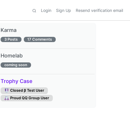
Login
Sign Up
Resend verification email
Karma
3 Posts
17 Comments
Homelab
coming soon
Trophy Case
Closed β Test User
Proud QQ Group User