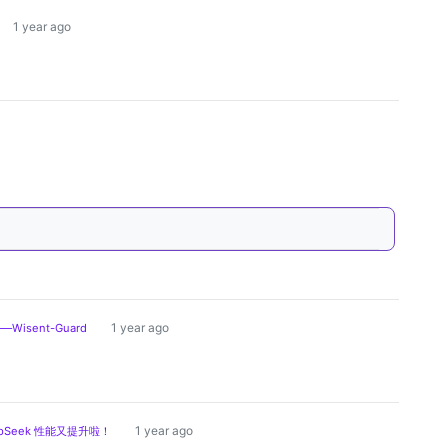
1 year ago
1 year ago
sent-Guard
1 year ago
DeepSeek 性能又提升啦！