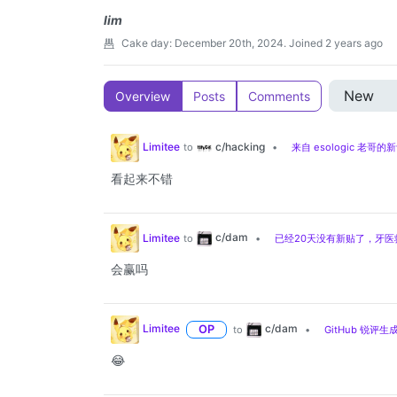
lim
Cake day:
December 20th, 2024
.
Joined
2 years ago
Overview
Posts
Comments
c/hacking
Limitee
to
•
来自 esologic 老哥
看起来不错
c/dam
Limitee
to
•
已经20天没有新贴了，牙医
会赢吗
c/dam
Limitee
OP
to
•
GitHub 锐评生
😂