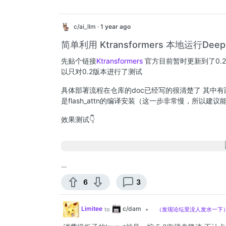
c/ai_llm
·
1 year ago
简单利用 Ktransformers 本地运行Deep
先贴个链接
Ktransformers
官方目前暂时更新到了0.2
以只对0.2版本进行了测试
具体部署流程在仓库的doc已经写的很清楚了 其中有
是flash_attn的编译安装（这一步非常慢，所以建议
效果测试👇
…
6
3
c/dam
Limitee
to
•
（发现论坛里没人发水一下）如何