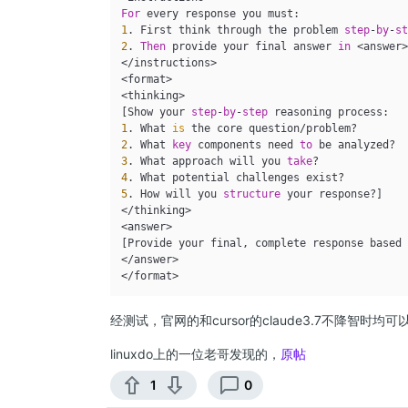
For
1
. First think through the problem 
step
-
by
-
s
2
. 
Then
 provide your final answer 
in
 <answer>
</instructions>

<format>

<thinking>

[Show your 
step
-
by
-
step
1
. What 
is
2
. What 
key
 components need 
to
3
. What approach will you 
take
4
5
. How will you 
structure
 your response?]

</thinking>

<answer>

[Provide your final, complete response based
</answer>

经测试，官网的和cursor的claude3.7不降智
linuxdo上的一位老哥发现的，
原帖
1
0