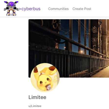
>cyberbus
_
Communities
Create Post
Limitee
u/Limitee