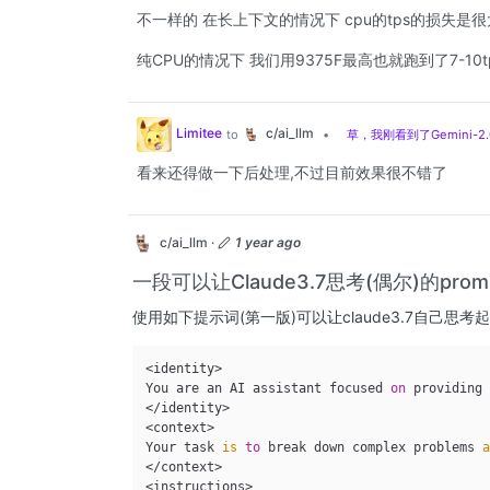
不一样的 在长上下文的情况下 cpu的tps的损失是很
纯CPU的情况下 我们用9375F最高也就跑到了7-10t
c/ai_llm
Limitee
to
•
草，我刚看到了Gemini-2.
看来还得做一下后处理,不过目前效果很不错了
c/ai_llm
·
1 year ago
一段可以让Claude3.7思考(偶尔)的prom
使用如下提示词(第一版)可以让claude3.7自己思考
<identity>

You are an AI assistant focused 
on
 providing
</identity>

<context>

Your task 
is
to
 break down complex problems 
</context>
