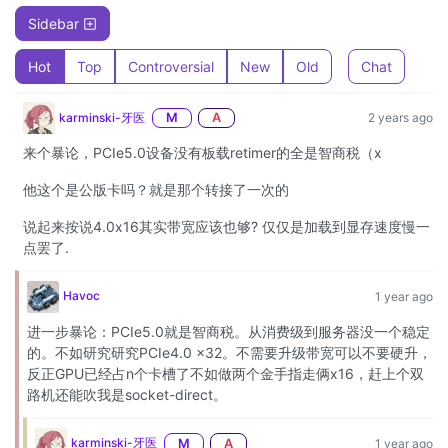
Sidebar
Hot
Top
Controversial
New
Old
Chat
karminski-牙医
M
A
2 years ago
来个暴论，PCIe5.0设备没有板载retimer的全是智商税（x
他这个是公版卡吗？就是那个转接了一次的
说起来按说4.0x16其实带宽应该也够? 仅仅是加载到显存速度慢一
点罢了.
Havoc
1 year ago
进一步暴论：PCIe5.0就是智商税。从消费级到服务器没一个稳定
的。不如研究研究PCIe4.0 x32。不需要升级带宽可以不要硬升，
反正GPU已经占n个卡槽了不如做两个金手指走俩x16，赶上个双
路机还能吹我是socket-direct。
karminski-牙医
M
A
1 year ago