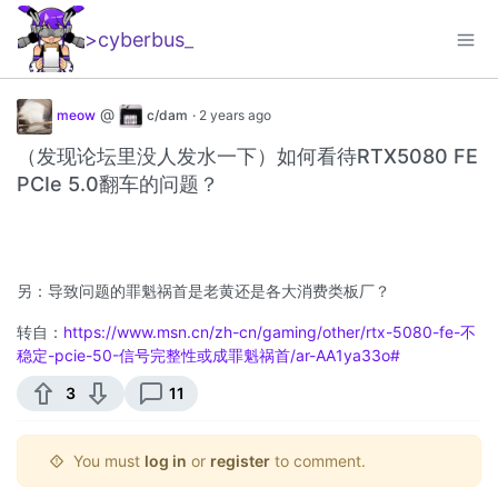
>cyberbus
_
@
meow
c/dam
·
2 years ago
（发现论坛里没人发水一下）如何看待RTX5080 FE
PCIe 5.0翻车的问题？
另：导致问题的罪魁祸首是老黄还是各大消费类板厂？
转自：
https://www.msn.cn/zh-cn/gaming/other/rtx-5080-fe-不
稳定-pcie-50-信号完整性或成罪魁祸首/ar-AA1ya33o#
3
11
You must
log in
or
register
to comment.