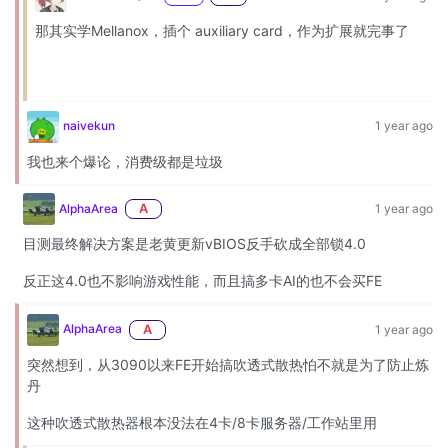
那其实学Mellanox，插个 auxiliary card，作为扩展就完事了
naivekun
1 year ago
我也来个爆论，消费级都是垃圾
AlphaArea
A
1 year ago
目测最终解决方案是老黄更新vBIOS反手砍成全部锁4.0
反正这4.0也不影响游戏性能，而且搞多卡AI的也不会买FE
AlphaArea
A
1 year ago
突然想到，从3090以来FE开始搞吹透式散热怕不就是为了防止炼
丹
这种吹透式散热器根本没法在4卡/8卡服务器/工作站里用