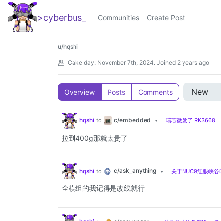
>cyberbus
_
Communities
Create Post
u/hqshi
Cake day:
November 7th, 2024
.
Joined
2 years ago
Overview
Posts
Comments
c/embedded
hqshi
to
•
瑞芯微发了 RK3668
拉到400g那就太贵了
c/ask_anything
hqshi
to
•
关于NUC9红眼峡
全模组的我记得是改线就行