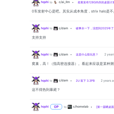
c/ai_llm
hqshi
to
•
老黄发布128G内存的桌面计算机 
0车发射中心是吧。其实从成本角度，strix halo
c/dam
hqshi
to
•
破事水一下，没想到2025年
支持支持
c/dam
hqshi
2 year
to
•
这是什么怪玩意？
窝巢，高！（指高密连接器）。看起来应该是某种测
c/dam
hqshi
2 years 
to
•
2U 装下 3.3PB
这不得热到暴毙？
c/homelab
hqshi
OP
to
•
[第一届晒桌面