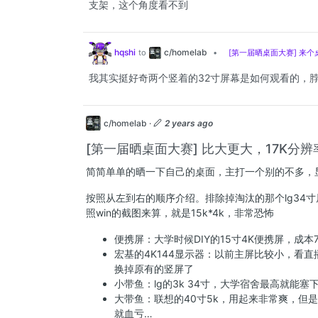
支架，这个角度看不到
c/homelab
hqshi
to
•
[第一届晒桌面大赛] 来个
我其实挺好奇两个竖着的32寸屏幕是如何观看的，
c/homelab
·
2 years ago
[第一届晒桌面大赛] 比大更大，17K分
简简单单的晒一下自己的桌面，主打一个别的不多，
按照从左到右的顺序介绍。排除掉淘汰的那个lg34寸
照win的截图来算，就是15k*4k，非常恐怖
便携屏：大学时候DIY的15寸4K便携屏，成
宏基的4K144显示器：以前主屏比较小，看
换掉原有的竖屏了
小带鱼：lg的3k 34寸，大学宿舍最高就
大带鱼：联想的40寸5k，用起来非常爽，但是买完
就血亏…