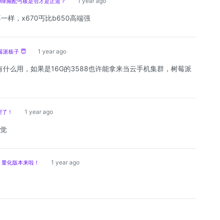
1 year ago
U降频配丐板是否才是正道？
样，x670丐比b650高端强
1 year ago
莓派板子 😇
能有什么用，如果是16G的3588也许能拿来当云手机集群，树莓派
1 year ago
型了！
感觉
1 year ago
GUF 量化版本来啦！