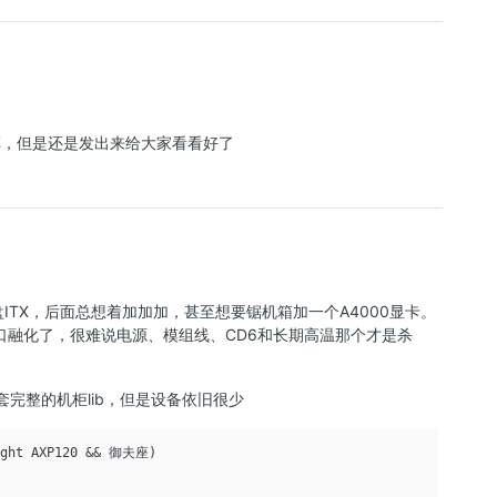
灵车，但是还是发出来给大家看看好了
ITX，后面总想着加加加，甚至想要锯机箱加一个A4000显卡。
口融化了，很难说电源、模组线、CD6和长期高温那个才是杀
完整的机柜lib，但是设备依旧很少
ight AXP120 && 御夫座)
