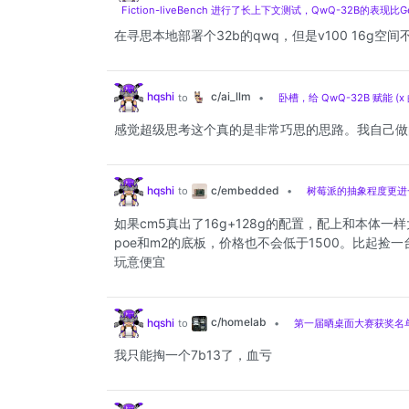
Fiction-liveBench 进行了长上下文测试，QwQ-32B的表
在寻思本地部署个32b的qwq，但是v100 16g空间
c/ai_llm
hqshi
to
•
卧槽，给 QwQ-32B 赋能 (
感觉超级思考这个真的是非常巧思的思路。我自己做
c/embedded
hqshi
to
•
树莓派的抽象程度更进一步
如果cm5真出了16g+128g的配置，配上和本体
poe和m2的底板，价格也不会低于1500。比起捡
玩意便宜
c/homelab
hqshi
to
•
第一届晒桌面大赛获奖名
我只能掏一个7b13了，血亏