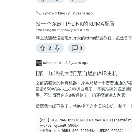
c/networking
·
2 years ago
发一个东欧TP-LINK的RDMA配置
https://hqshi.cn/info/ops/fast-eth
网上找遍都没发现bugtik的rdma配置教程，虽然
2
3
c/homelab
·
2 years ago
[第一届晒机大赛]某自燃的AIB主机
之前搞着玩的神奇机器，原本只是一个普普通通的5盘
最后650W的小主机电源自燃了。其实准确的说是接
手。不过后面狗东8折退款了，咱还得谢谢人家呢
后面我也绷不住了，就换掉了这个旧的主机，整了一套
[M/B] MSI MAG B550M MORTAR MAX WIFI(Thermalr
├─CPU: Ryzen9 5900X

├─MEM: 4 * DDR4 32G 3200MHz (JEDEC GEAR2)
