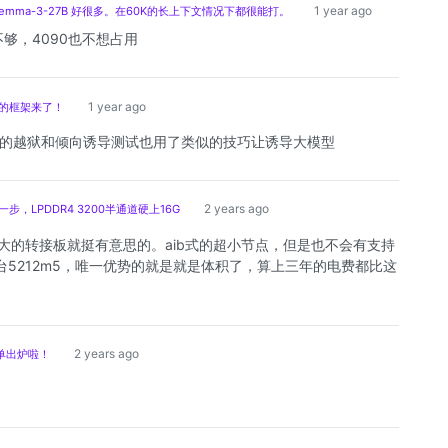
1 year ago
现比Gemma-3-27B 好很多。在60K的长上下文情况下都很能打。
不够，4090也不想占用
1 year ago
x 的框架来了！
的越狱和倾向诱导测试也用了类似的技巧让诱导大模型
2 years ago
，LPDDR4 3200半通道硬上16G
一样大的转接板就挺有意思的。aib式的超小节点，但是也不会有支持
一台5212m5，唯一优势的就是就是体积了，算上三年的电费都比这
2 years ago
单出炉啦！