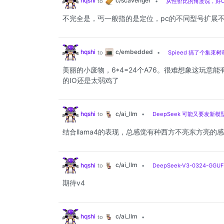
c/scavenger
hqshi
to
•
从性价比的角度说，好
不完全是，丐一般指的是定位，pc的不同型号扩展不一
c/embedded
hqshi
to
•
Spieed 搞了个集束树
美丽的小废物，6*4=24个A76。很难想象这玩意
的IO还是太弱鸡了
c/ai_llm
hqshi
to
•
DeepSeek 可能又要发新模
结合llama4的表现，总感觉有种西方不亮东方亮的
c/ai_llm
hqshi
to
•
DeepSeek-V3-0324-G
期待v4
c/ai_llm
hqshi
to
•