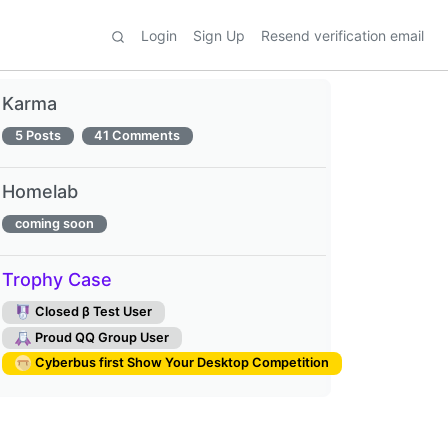
Login
Sign Up
Resend verification email
Karma
5 Posts
41 Comments
Homelab
coming soon
Trophy Case
Closed β Test User
Proud QQ Group User
Cyberbus first Show Your Desktop Competition