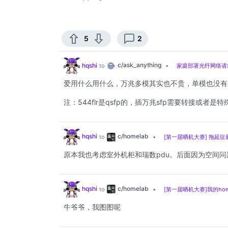
5
2
c/ask_anything
hqshi
to
•
家庭部署光纤网络请
爱用什么用什么，万兆多模其实也不贵，单模也没有
注：544flr是qsfp的，插万兆sfp需要转接或者是
c/homelab
hqshi
to
•
[第一届晒机大赛] 拖延
原本我也考虑室外机柜和瑞数pdu。后面因为空间问
c/homelab
hqshi
to
•
[第一届晒机大赛]我的hom
牛爷爷，我图图呢