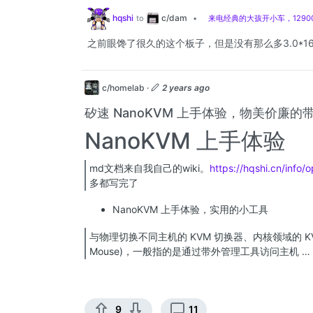
c/dam
hqshi
to
•
来电经典的大孩开小车，12900
之前眼馋了很久的这个板子，但是没有那么多3.0*1
c/homelab
·
2 years ago
矽速 NanoKVM 上手体验，物美价廉的
NanoKVM 上手体验
md文档来自我自己的wiki。
https://hqshi.cn/info
多都写完了
NanoKVM 上手体验，实用的小工具
与物理切换不同主机的 KVM 切换器、内核领域的 KVM 
Mouse)，一般指的是通过带外管理工具访问主机 …
9
11