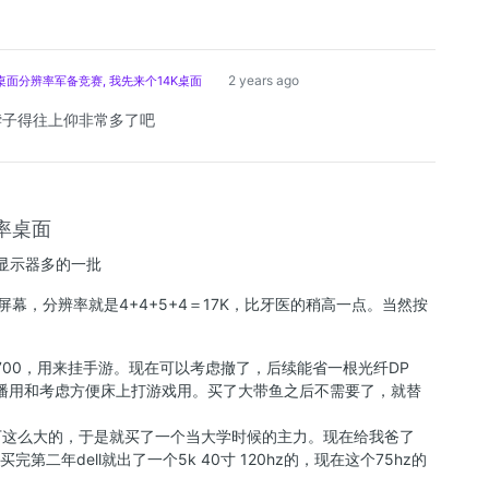
2 years ago
桌面分辨率军备竞赛, 我先来个14K桌面
脖子得往上仰非常多了吧
辨率桌面
显示器多的一批
屏幕，分辨率就是4+4+5+4＝17K，比牙医的稍高一点。当然按
本700，用来挂手游。现在可以考虑撤了，后续能省一根光纤DP
直播用和考虑方便床上打游戏用。买了大带鱼之后不需要了，就替
能塞下这么大的，于是就买了一个当大学时候的主力。现在给我爸了
第二年dell就出了一个5k 40寸 120hz的，现在这个75hz的