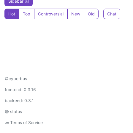
Sidebar
Hot
Top
Controversial
New
Old
Chat
©cyberbus
frontend: 0.3.16
backend: 0.3.1
🟢 status
📜 Terms of Service