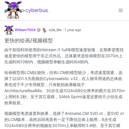
>cyberbus
_
@
William7004
c/ai_llm
·
1 year ago
更快的绘画/视频模型
由于前段时间使用的Hidream i1 full等模型速度较慢，近期希望查找
速度更快的模型用于非正式作品，总体要求是绘画模型在3070m上
生成时间10秒内，视频模型单帧生成时间4秒内。
绘画模型用LCM比较快，但有LCM的模型较少，考虑速度因素，选
择了以SD1.5为底模的Cyberrealistic v32，在人物等用途的总体效
果也优于不少专用模型，只有航拍效果略低于
ArchitectureRealMix。30步生成1024x680分辨率的图片在3070m
上用时8.2秒。至于其它底模，SANA Sprint速度还要快不少但生成
效果较差。
视频模型考虑速度和效果，选择了AnimateLCM SVD xt，是SVD xt
的LCM版本，虽然后段画质有一定下降但总体上能用，8步生成
1024x680分辨率的视频在3070m上单帧用时3.8秒。至于其它模