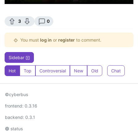
3
0
You must
log in
or
register
to comment.
Sidebar
Hot
Top
Controversial
New
Old
Chat
©cyberbus
frontend: 0.3.16
backend: 0.3.1
🟢 status