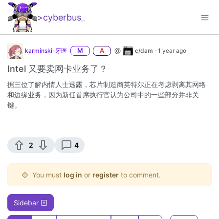
>cyberbus
_
@
karminski-牙医
M
A
c/dam
·
1 year ago
Intel 又要卖网卡业务了？
据三位了解内情人士透露，芯片制造商英特尔正在考虑剥离其网络
和边缘业务，因为新任首席执行官认为公司中的一些部分并非关
键。
2
4
You must
log in
or
register
to comment.
Sidebar