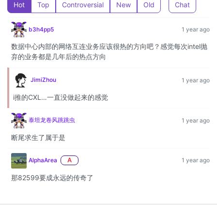
Hot
Top
Controversial
New
Old
Chat
b3h4pp5
1 year ago
数据中心内部的网络互连业务应该很热的方向吧？感觉每次intel抛
弃的业务都是几年后的热点方向
JimiZhou
1 year ago
i推的CXL…一直没做起来的感觉
泰坦龙卷风跳跳虫
1 year ago
断尾求生了属于是
AlphaArea
A
1 year ago
那82599要成永远的传奇了