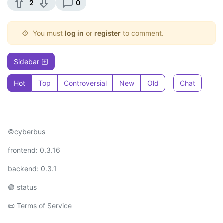
2
0
You must
log in
or
register
to comment.
Sidebar
Hot
Top
Controversial
New
Old
Chat
©cyberbus
frontend: 0.3.16
backend: 0.3.1
🟢 status
📜 Terms of Service