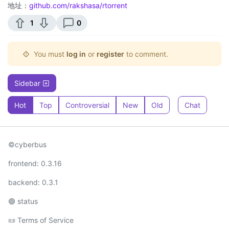
地址：
github.com/rakshasa/rtorrent
1
0
You must
log in
or
register
to comment.
Sidebar
Hot
Top
Controversial
New
Old
Chat
©cyberbus
frontend: 0.3.16
backend: 0.3.1
🟢 status
📜 Terms of Service