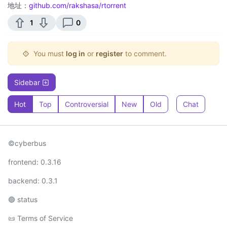
地址：
github.com/rakshasa/rtorrent
1
0
You must
log in
or
register
to comment.
Sidebar
Hot
Top
Controversial
New
Old
Chat
©cyberbus
frontend: 0.3.16
backend: 0.3.1
🟢 status
📜 Terms of Service