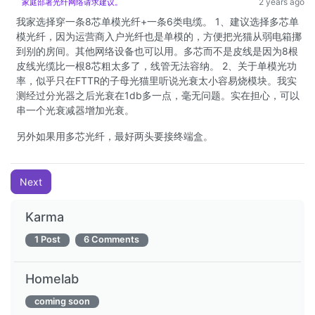
2 years ago
家庭部署光纤网络请求建议。
我家选择穿一条8芯单模光纤+一条6类电缆。 1、建议选择多芯单
模光纤，因为运营商入户光纤也是单模的，方便把光猫从弱电箱挪
到别的房间。其他网络设备也可以用。多芯而不是皮线是因为8根
皮线光缆比一根8芯粗太多了，线管无法容纳。 2、关于单模光功
率，似乎只在FTTR的子母光猫里听说光衰太小容易烧模块。我实
测经过分光器之后光衰在1db多一点，毫无问题。实在担心，可以
串一个光衰减器增加光衰。
另外如果用多芯光纤，最好两头要接终端盒。
Next
Karma
1 Post
6 Comments
Homelab
coming soon