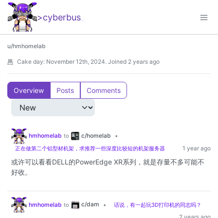
>cyberbus
_
u/hmhomelab
Cake day:
November 12th, 2024
.
Joined
2 years ago
Overview
Posts
Comments
c/homelab
hmhomelab
to
•
1 year ago
正在做第二个铝型材机架，求推荐一些深度比较短的机架服务器
或许可以看看DELL的PowerEdge XR系列，就是存量不多可能不
好收。
c/dam
hmhomelab
to
•
话说，有一起玩3D打印机的同志吗？
2 years ago