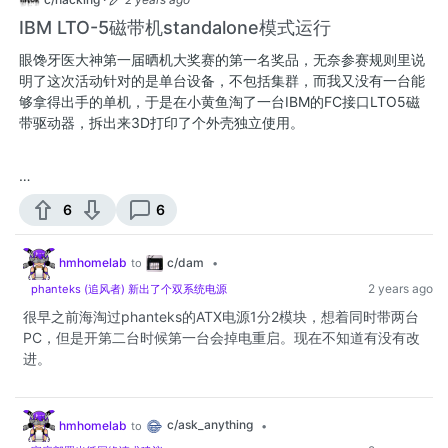
IBM LTO-5磁带机standalone模式运行
眼馋牙医大神第一届晒机大奖赛的第一名奖品，无奈参赛规则里说
明了这次活动针对的是单台设备，不包括集群，而我又没有一台能
够拿得出手的单机，于是在小黄鱼淘了一台IBM的FC接口LTO5磁
带驱动器，拆出来3D打印了个外壳独立使用。
…
6
6
c/dam
hmhomelab
to
•
2 years ago
phanteks (追风者) 新出了个双系统电源
很早之前海淘过phanteks的ATX电源1分2模块，想着同时带两台
PC，但是开第二台时候第一台会掉电重启。现在不知道有没有改
进。
c/ask_anything
hmhomelab
to
•