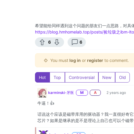
希望能给同样遇到这个问题的朋友们一点思路，对具体ha
https://blog.hmhomelab.top/posts/捡垃圾之ibm-l
6
6
You must
log in
or
register
to comment.
Hot
Top
Controversial
New
Old
karminski-牙医
M
A
2 years ago
牛逼！👍
话说这个应该是磁带库用的驱动器？我一直很好奇它
芯片？如果是继承的是不是理论上自己也可以个磁带