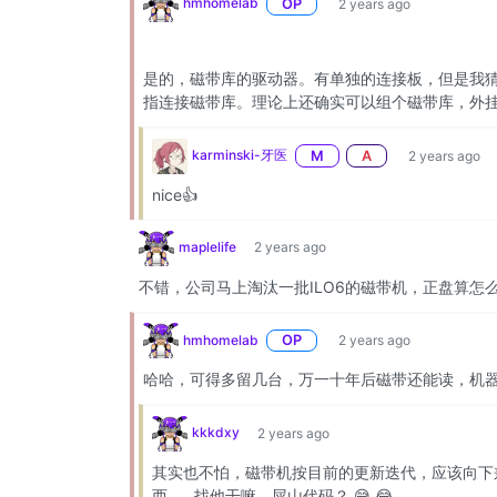
hmhomelab
OP
2 years ago
是的，磁带库的驱动器。有单独的连接板，但是我猜
指连接磁带库。理论上还确实可以组个磁带库，外挂
karminski-牙医
M
A
2 years ago
nice👍
maplelife
2 years ago
不错，公司马上淘汰一批ILO6的磁带机，正盘算怎
hmhomelab
OP
2 years ago
哈哈，可得多留几台，万一十年后磁带还能读，机
kkkdxy
2 years ago
其实也不怕，磁带机按目前的更新迭代，应该向下
西……找他干嘛，屎山代码？ 😅 😂