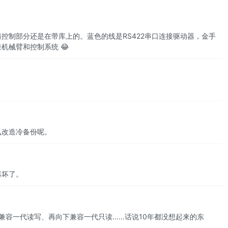
控制部分还是在带库上的。蓝色的线是RS422串口连接驱动器，金手
机械臂和控制系统 😂
么改造冷备份呢。
器坏了。
兼容一代读写、再向下兼容一代只读……话说10年都没想起来的东