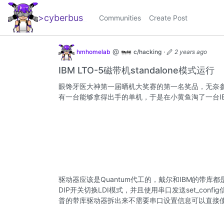
>cyberbus
_
Communities
Create Post
@
hmhomelab
c/hacking
·
2 years ago
IBM LTO-5磁带机standalone模式运行
眼馋牙医大神第一届晒机大奖赛的第一名奖品，无奈
有一台能够拿得出手的单机，于是在小黄鱼淘了一台IB
驱动器应该是Quantum代工的，戴尔和IBM的带
DIP开关切换LDI模式，并且使用串口发送set_co
普的带库驱动器拆出来不需要串口设置信息可以直接