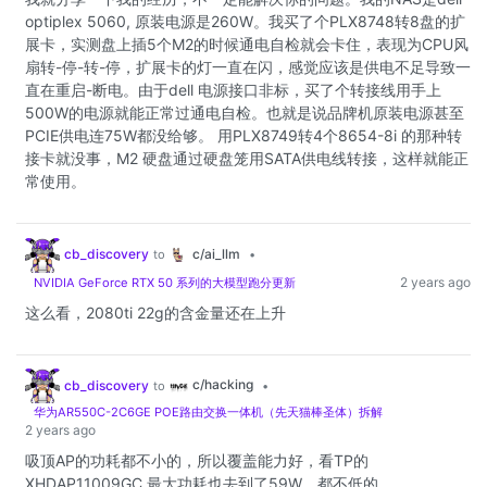
optiplex 5060, 原装电源是260W。我买了个PLX8748转8盘的扩
展卡，实测盘上插5个M2的时候通电自检就会卡住，表现为CPU风
扇转-停-转-停，扩展卡的灯一直在闪，感觉应该是供电不足导致一
直在重启-断电。由于dell 电源接口非标，买了个转接线用手上
500W的电源就能正常过通电自检。也就是说品牌机原装电源甚至
PCIE供电连75W都没给够。 用PLX8749转4个8654-8i 的那种转
接卡就没事，M2 硬盘通过硬盘笼用SATA供电线转接，这样就能正
常使用。
c/ai_llm
cb_discovery
to
•
2 years ago
NVIDIA GeForce RTX 50 系列的大模型跑分更新
这么看，2080ti 22g的含金量还在上升
c/hacking
cb_discovery
to
•
华为AR550C-2C6GE POE路由交换一体机（先天猫棒圣体）拆解
2 years ago
吸顶AP的功耗都不小的，所以覆盖能力好，看TP的
XHDAP11009GC 最大功耗也去到了59W，都不低的。