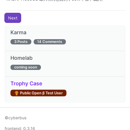
Next
Karma
3 Posts
14 Comments
Homelab
coming soon
Trophy Case
Public Open β Test User
©cyberbus
frontend:
0.3.16