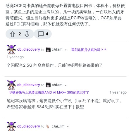
感觉OCP网卡真的适合魔改做外置雷电接口网卡，体积小，价格便
宜，某鱼上多的是企业淘汰的，几十块的卖螺丝，一百块出头的牙
膏随便买。但是目前看到更多的还是PCIE转雷电的，OCP如果要
通过PCIE再转雷电，那体积就没有任何优势了。
2
4
c/dam
cb_discovery
to
•
零刻这图是认真的吗？？
1 year ago
全闪配合2.5G 的窒息操作，只能说畅网把路都带偏了
c/dam
cb_discovery
to
•
1 year ago
华硕好像马上就要出搭载AMD AI MAX+ 395的笔记本了
笔记本没啥需求，这要是做个小主机（hp:巧了不是）就好玩了。
希望各家卷起来,8845那种实在没下手欲望
c/ai_llm
cb_discovery
to
•