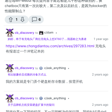
通过open-webui 每次提问首字延迟都是几十秒这种级别的，换
chatbox只有第一次比较大，第二次及以后好点，是因为docker的
性能限制么？
1
6
c/dam
cb_discovery
to
•
1 year ago
妈耶，终于有充电头厂商往充电头上怼XT60了....我愿称之为勇者
https://www.chongdiantou.com/archives/297283.html
充电头
有报道过一个冲笔记本的
c/ask_anything
cb_discovery
to
•
2 years ago
有比较廉价且优雅的冷备方式么
我的方案就是专门弄个硬盘柜存冷数据，按需开机
c/ask_anything
cb_discovery
to
•
2 years ago
关于品牌机主机安装硬盘扩展卡的疑问
我就分享一下我的经历，不一定能解决你的问题。我的NAS是dell