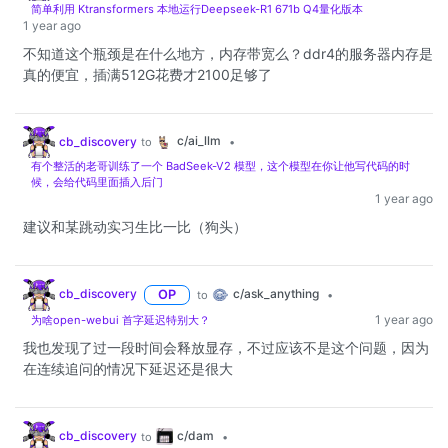
简单利用 Ktransformers 本地运行Deepseek-R1 671b Q4量化版本
1 year ago
不知道这个瓶颈是在什么地方，内存带宽么？ddr4的服务器内存是
真的便宜，插满512G花费才2100足够了
c/ai_llm
cb_discovery
to
•
有个整活的老哥训练了一个 BadSeek-V2 模型，这个模型在你让他写代码的时
候，会给代码里面插入后门
1 year ago
建议和某跳动实习生比一比（狗头）
c/ask_anything
cb_discovery
OP
to
•
1 year ago
为啥open-webui 首字延迟特别大？
我也发现了过一段时间会释放显存，不过应该不是这个问题，因为
在连续追问的情况下延迟还是很大
c/dam
cb_discovery
to
•