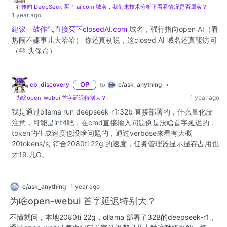
有传闻 DeepSeek 买了 ai.com 域名，我们来技术分析下看看情况是否属实？
1 year ago
建议一鼓作气直接买下closedAI.com
域名，强行指向open AI（看
热闹不嫌事儿大哈哈） 你还真别说，这closed AI 域名还真能访问
（🐶 头保命）
c/ask_anything
cb_discovery
OP
to
•
1 year ago
为啥open-webui 首字延迟特别大？
我是通过ollama run deepseek-r1:32b 直接部署的，什么量化没
注意，可能是int4吧，在cmd直接输入问题倒是没啥首字延迟的，
token的生成速度也没啥问题的，通过verbose来看有大概
20tokens/s, 符合2080ti 22g 的速度，任务管理器显示显存占用也
才19.几G。
c/ask_anything
·
1 year ago
为啥open-webui 首字延迟特别大？
不懂就问，本地2080ti 22g，ollama 部署了32B的deepseek-r1，