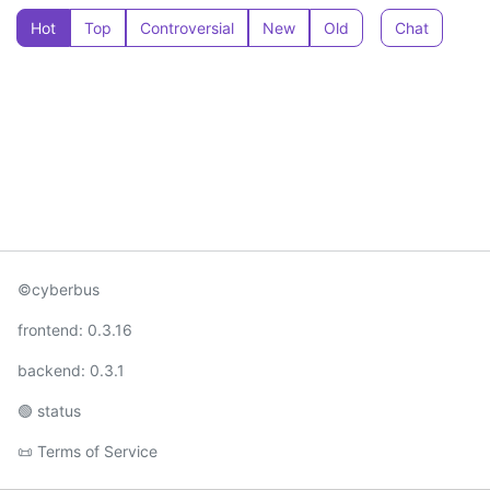
Hot
Top
Controversial
New
Old
Chat
©cyberbus
frontend: 0.3.16
backend: 0.3.1
🟢 status
📜 Terms of Service