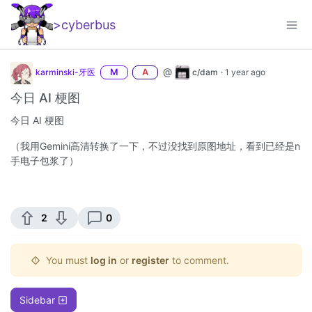
>cyberbus
_
@
karminski-牙医
M
A
c/dam
·
1 year ago
今日 AI 梗图
今日 AI 梗图
（我用Gemini高清转换了一下，不过没找到原图地址，看到已经是n
手电子包浆了）
2
0
You must
log in
or
register
to comment.
Sidebar