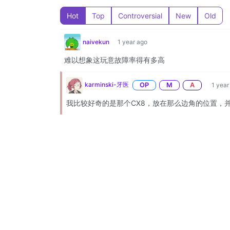
Hot
Top
Controversial
New
Old
naivekun
1 year ago
难以想象这玩意故障率得有多高
karminski-牙医
OP
M
A
1 year
我比较好奇的是那个CX8，放在那么边角的位置，