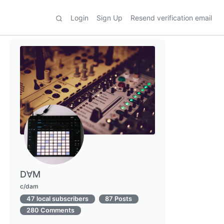
Login
Sign Up
Resend verification email
D∀M
c/dam
47 local subscribers
87 Posts
280 Comments