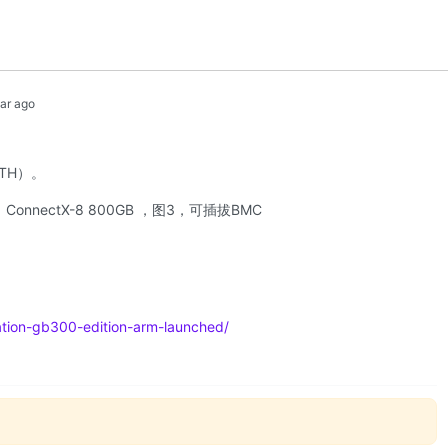
ear ago
STH）。
ectX-8 800GB ，图3，可插拔BMC
tion-gb300-edition-arm-launched/