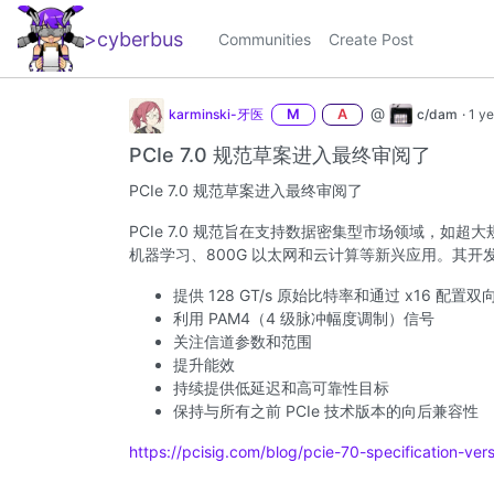
>cyberbus
_
Communities
Create Post
@
karminski-牙医
M
A
c/dam
·
1 y
PCIe 7.0 规范草案进入最终审阅了
PCIe 7.0 规范草案进入最终审阅了
PCIe 7.0 规范旨在支持数据密集型市场领域，如
机器学习、800G 以太网和云计算等新兴应用。其开
提供 128 GT/s 原始比特率和通过 x16 配置双向
利用 PAM4（4 级脉冲幅度调制）信号
关注信道参数和范围
提升能效
持续提供低延迟和高可靠性目标
保持与所有之前 PCIe 技术版本的向后兼容性
https://pcisig.com/blog/pcie-70-specification-ve