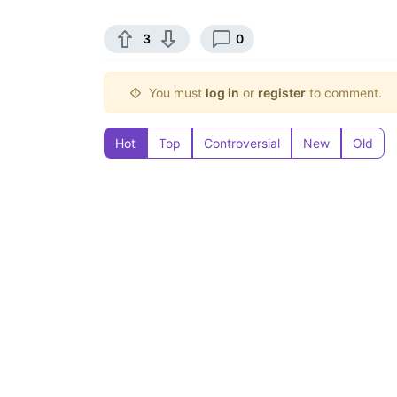
3
0
You must
log in
or
register
to comment.
Hot
Top
Controversial
New
Old