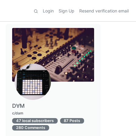
Login
Sign Up
Resend verification email
D∀M
c/dam
47 local subscribers
87 Posts
280 Comments