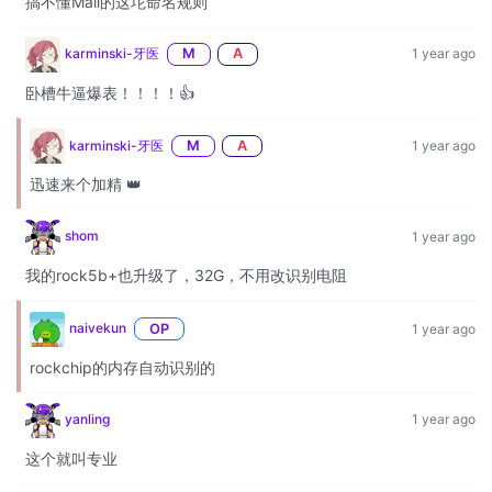
搞不懂Mali的这坨命名规则
karminski-牙医
M
A
1 year ago
卧槽牛逼爆表！！！！👍
karminski-牙医
M
A
1 year ago
迅速来个加精 👑
shom
1 year ago
我的rock5b+也升级了，32G，不用改识别电阻
naivekun
OP
1 year ago
rockchip的内存自动识别的
yanling
1 year ago
这个就叫专业