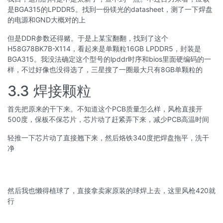
是BGA315的LPDDR5。找到一份镁光的datasheet，测了一下焊盘
的电源和GND大概对的上
但是DDR参数还得赌。于是上某宝翻翻，找到了这个
H58G78BK7B-X114，看起来是单颗粒16GB LPDDR5，封装是
BGA315。我没法确定这个型号的lpddr时序和bios里面硬编码的一
样，不过好像也没得选了，三星搜了一圈最大只有8GB单颗粒的
3.3 焊接颗粒
首先把原来的干下来。不知道这个PCB质量怎么样，风枪直接开
500度，保板不保芯片，芯片动了赶紧弄下来，减少PCB高温时间
轻推一下芯片动了直接翘下来，然后烙铁340度把焊盘拖平，洗干
净
然后我也懒得植球了，直接拿卖家原装的球焊上去，这里风枪420就
行