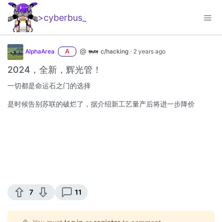
>cyberbus
_
@
AlphaArea
A
c/hacking
·
2 years ago
2024，全新，辉光管！
一切都是命运石之门的选择
是时候告别苏联的破烂了，据介绍新工艺量产后将进一步降价
7
11