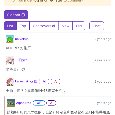
You must
log in
or
register
to comment.
Sidebar
Hot
Top
Controversial
New
Old
Chat
naivekun
2 years ago
KCORES灯泡厂
三千院暗
2 years ago
坐等量产 😍
karminski-牙医
M
A
2 years ago
全新手搓？？看着像IN-18但完全不是
AlphaArea
OP
A
2 years ago
照着IN-18的尺寸搓的，但是引脚定义和驱动都有区别不能共用底