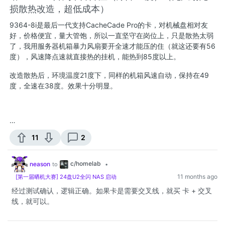
损散热改造，超低成本）
9364-8i是最后一代支持CacheCade Pro的卡，对机械盘相对友
好，价格便宜，量大管饱，所以一直坚守在岗位上，只是散热太弱
了，我用服务器机箱暴力风扇要开全速才能压的住（就这还要有56
度），风速降点速就直接热的挂机，能热到85度以上。
改造散热后，环境温度21度下，同样的机箱风速自动，保持在49
度，全速在38度。效果十分明显。
…
11
2
c/homelab
neason
to
•
11 months ago
[第一届晒机大赛] 24盘U2全闪 NAS 启动
经过测试确认，逻辑正确。如果卡是需要交叉线，就买 卡 + 交叉
线，就可以。