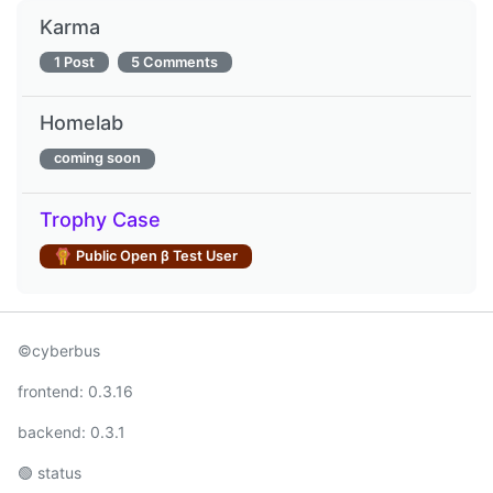
Karma
1 Post
5 Comments
Homelab
coming soon
Trophy Case
Public Open β Test User
©cyberbus
frontend:
0.3.16
backend:
0.3.1
🟢
status