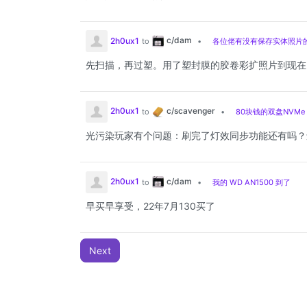
c/dam
2h0ux1
to
•
各位佬有没有保存实体照片
先扫描，再过塑。用了塑封膜的胶卷彩扩照片到现在
c/scavenger
2h0ux1
to
•
80块钱的双盘NVMe 
光污染玩家有个问题：刷完了灯效同步功能还有吗？
c/dam
2h0ux1
to
•
我的 WD AN1500 到了
早买早享受，22年7月130买了
Next