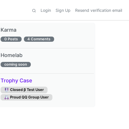
Login
Sign Up
Resend verification email
Karma
0 Posts
4 Comments
Homelab
coming soon
Trophy Case
Closed β Test User
Proud QQ Group User