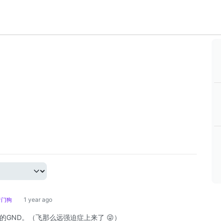
1 year ago
看门狗
GND。（飞那么远强迫症上来了 😜）