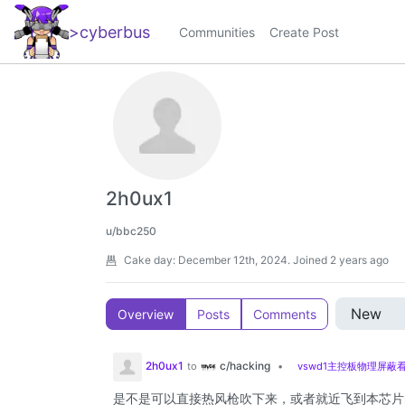
>cyberbus
_
Communities
Create Post
2h0ux1
u/bbc250
Cake day:
December 12th, 2024
.
Joined
2 years ago
Overview
Posts
Comments
c/hacking
2h0ux1
to
•
vswd1主控板物理屏蔽
是不是可以直接热风枪吹下来，或者就近飞到本芯片的