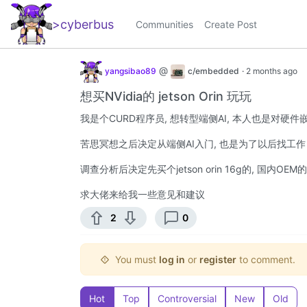
>cyberbus
_
Communities
Create Post
@
yangsibao89
c/embedded
·
2 months ago
想买NVidia的 jetson Orin 玩玩
我是个CURD程序员, 想转型端侧AI, 本人也是对硬
苦思冥想之后决定从端侧AI入门, 也是为了以后找工作
调查分析后决定先买个jetson orin 16g的, 国内OE
求大佬来给我一些意见和建议
2
0
You must
log in
or
register
to comment.
Hot
Top
Controversial
New
Old