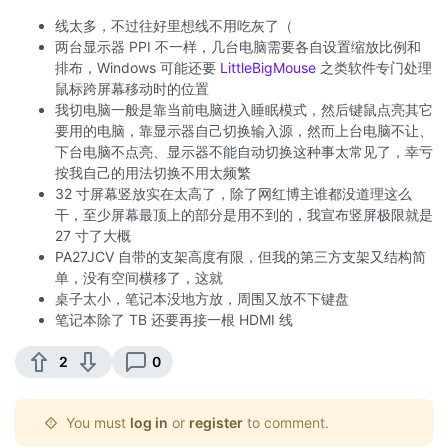
线太多，不过往好里想线不用吃灰了（
两台显示器 PPI 不一样，几台电脑需要各自设置缩放比例和
排布，Windows 可能还要
LittleBigMouse
之类软件专门处理
鼠标跨屏幕移动时的位置
我切电脑一般是靠当前电脑进入睡眠模式，然后键鼠点亮其它
要用的电脑，靠显示器自己切换输入源，然而上台电脑不让、
下台电脑不点亮、显示器不能自动切换这种事太常见了，幸亏
按我自己的用法切换不用太频繁
32 寸屏幕竖放实在太高了，除了网红博主谁都没道理这么
干，至少屏幕最顶上的部分是用不到的，我宣布竖屏极限就是
27 寸了大概
PA27JCV 自带的支架高度有限，但我的第三方支架又结构简
单，没有空间横移了，这就
桌子太小，笔记本没地方放，周围又放不下键盘
笔记本除了 TB 还要再接一根 HDMI 线
2
0
You must
log in
or
register
to comment.