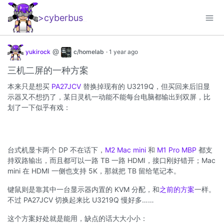
>cyberbus
_
@
yukirock
c/homelab
·
1 year ago
三机二屏的一种方案
本来只是想买
PA27JCV
替换掉现有的 U3219Q，但买回来后旧显
示器又不想扔了，某日灵机一动能不能每台电脑都输出到双屏，比
划了一下似乎有戏：
台式机显卡两个 DP 不在话下，
M2 Mac mini
和
M1 Pro MBP
都支
持双路输出，而且都可以一路 TB 一路 HDMI，接口刚好错开；Mac
mini 在 HDMI 一侧也支持 5K，那就把 TB 留给笔记本。
键鼠则是靠其中一台显示器内置的 KVM 分配，和
之前的方案
一样。
不过 PA27JCV 切换起来比 U3219Q 慢好多……
这个方案好处就是能用，缺点的话大大小小：