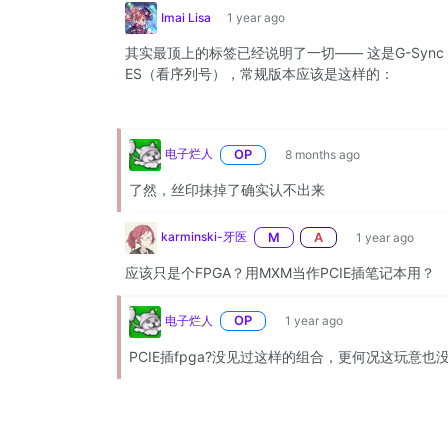
Imai Lisa
1 year ago
其实最顶上的标签已经说明了一切—— 这是G-Sync
ES（看序列号），常规版本应该是这样的：
电子烂人
OP
8 months ago
了然，丝印抹掉了确实认不出来
karminski-牙医
M
A
1 year ago
应该只是个FPGA？用MXM当作PCIE插笔记本用？
电子烂人
OP
1 year ago
PCIE插fpga?没见过这样的组合，更何况这玩意也