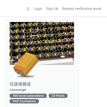
Login
Sign Up
Resend verification email
垃圾佬频道
c/scavenger
160 local subscribers
32 Posts
240 Comments