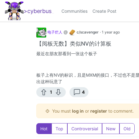
>cyberbus
_
Communities
Create Post
@
电子烂人
c/scavenger
·
1 year ago
【阅板无数】类似NV的计算板
最近在朋友那看到一张这个板子
板子上有NV的标识，且是MXM的接口，不过也不是显卡的核
出这种玩意了
1
4
You must
log in
or
register
to comment.
Hot
Top
Controversial
New
Old