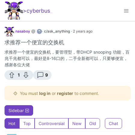
>cyberbus
_
@
nasaboy
c/ask_anything
·
2 years ago
求推荐一个便宜的交换机
求推荐一个便宜的交换机，要管理型，带DHCP snooping 功能，百
兆千兆都可以，最好是8-16口的，二手全新都可以，只要够便宜，
感谢各位大佬
1
9
You must
log in
or
register
to comment.
Sidebar
Hot
Top
Controversial
New
Old
Chat