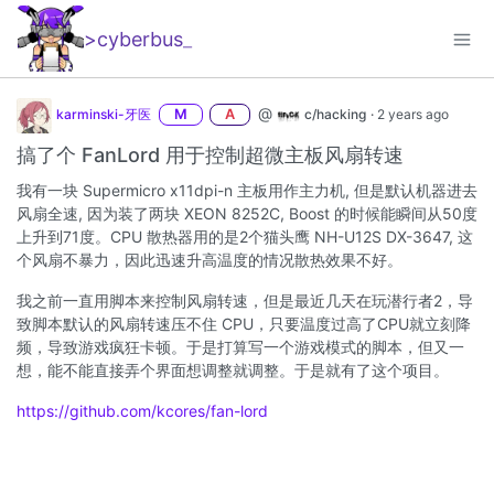
>cyberbus
_
@
karminski-牙医
M
A
c/hacking
·
2 years ago
搞了个 FanLord 用于控制超微主板风扇转速
我有一块 Supermicro x11dpi-n 主板用作主力机, 但是默认机器进去
风扇全速, 因为装了两块 XEON 8252C, Boost 的时候能瞬间从50度
上升到71度。CPU 散热器用的是2个猫头鹰 NH-U12S DX-3647, 这
个风扇不暴力，因此迅速升高温度的情况散热效果不好。
我之前一直用脚本来控制风扇转速，但是最近几天在玩潜行者2，导
致脚本默认的风扇转速压不住 CPU，只要温度过高了CPU就立刻降
频，导致游戏疯狂卡顿。于是打算写一个游戏模式的脚本，但又一
想，能不能直接弄个界面想调整就调整。于是就有了这个项目。
https://github.com/kcores/fan-lord