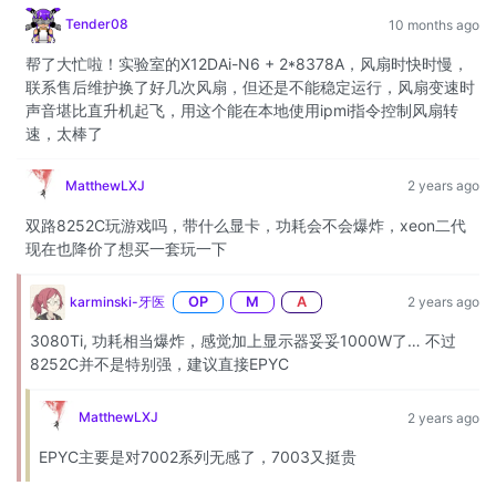
Tender08
10 months ago
帮了大忙啦！实验室的X12DAi-N6 + 2*8378A，风扇时快时慢，
联系售后维护换了好几次风扇，但还是不能稳定运行，风扇变速时
声音堪比直升机起飞，用这个能在本地使用ipmi指令控制风扇转
速，太棒了
MatthewLXJ
2 years ago
双路8252C玩游戏吗，带什么显卡，功耗会不会爆炸，xeon二代
现在也降价了想买一套玩一下
karminski-牙医
OP
M
A
2 years ago
3080Ti, 功耗相当爆炸，感觉加上显示器妥妥1000W了… 不过
8252C并不是特别强，建议直接EPYC
MatthewLXJ
2 years ago
EPYC主要是对7002系列无感了，7003又挺贵