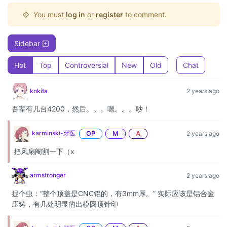
You must
log in
or
register
to comment.
Sidebar
Hot
Top
Controversial
New
Old
Chat
kokita
2 years ago
吾辈有几台4200，然后。。。嗯。。。吵！
karminski-牙医
OP
M
A
2 years ago
把风扇阉割一下（x
armstronger
2 years ago
捉个虫：“整个顶盖是CNC铝的，有3mm厚。” 实际应该是铝合金
压铸，有几处明显的出模圆顶针印