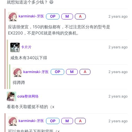
就想知道这个多少钱？ 😆
karminski-牙医
OP
M
A
2 years ago
应该很便宜，150的貌似都有，不过注意区分有的型号是
EX2200，不是POE就是单纯的交换机。
卡片片
2 years ago
咸鱼木有340以下得
karminski-牙医
OP
M
A
2 years ago
得蹲蹲
cola整体网络
2 years ago
看着冬天取暖挺不错的（x
karminski-牙医
OP
M
A
2 years ago
可以放在椅子下面和背面（x