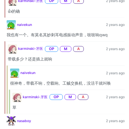
karminski-牙医
OP
M
A
2 years ago
👍的确
naivekun
2 years ago
我也有一个。有莫名其妙刺耳电感振动声音，吱吱响qwq
karminski-牙医
OP
M
A
2 years ago
带载多少？还是插上就响
naivekun
2 years ago
很神奇，带载不响，空载响。工贼交换机，没活干就叫唤
karminski-牙医
OP
M
A
2 years ago
草
nasaboy
2 years ago